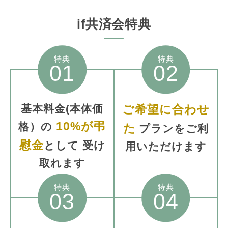
if共済会特典
特典
特典
01
02
基本料金
(本体価
ご希望に合わせ
10%が弔
格）
の
た
プランをご利
慰金
として
受け
用いただけます
取れます
特典
特典
03
04