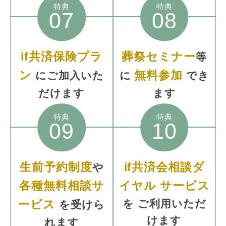
特典
特典
07
08
if共済保険プラ
葬祭セミナー
等
ン
無料参加
にご加入いた
に
でき
だけます
ます
特典
特典
09
10
生前予約制度
if共済会相談ダ
や
各種無料相談サ
イヤル
サービス
ービス
を
ご利用いただ
を受けら
けます
れます