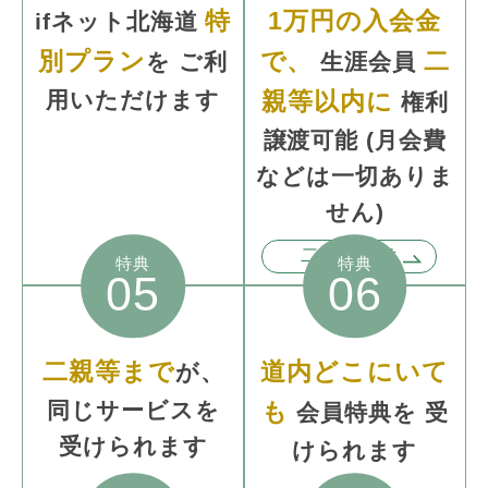
特
1万円の入会金
ifネット北海道
別プラン
で、
二
を
ご利
生涯会員
用いただけます
親等以内に
権利
譲渡可能
(月会費
などは一切
ありま
せん)
二親等とは
特典
特典
05
06
二親等まで
道内どこにいて
が、
同じサービスを
も
会員特典を
受
受けられます
けられます