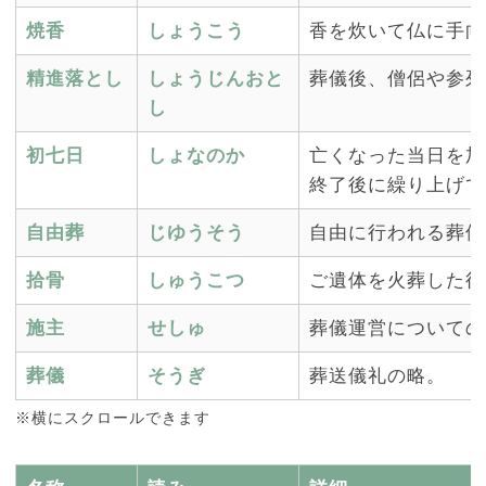
焼香
しょうこう
香を炊いて仏に手向
精進落とし
しょうじんおと
葬儀後、僧侶や参列
し
初七日
しょなのか
亡くなった当日を加
終了後に繰り上げて
自由葬
じゆうそう
自由に行われる葬儀
拾骨
しゅうこつ
ご遺体を火葬した後
施主
せしゅ
葬儀運営についての
葬儀
そうぎ
葬送儀礼の略。
※横にスクロールできます