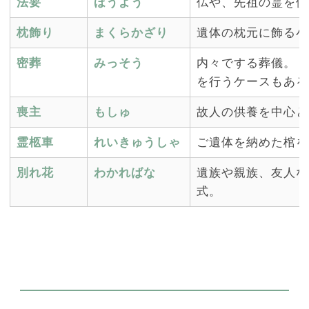
法要
ほうよう
仏や、先祖の霊を供
枕飾り
まくらかざり
遺体の枕元に飾る小
密葬
みっそう
内々でする葬儀。 
を行うケースもある
喪主
もしゅ
故人の供養を中心と
霊柩車
れいきゅうしゃ
ご遺体を納めた棺を
別れ花
わかればな
遺族や親族、友人な
式。