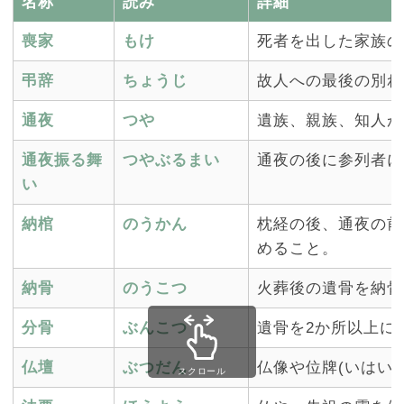
名称
読み
詳細
喪家
もけ
死者を出した家族の
弔辞
ちょうじ
故人への最後の別れ
通夜
つや
遺族、親族、知人が
通夜振る舞
つやぶるまい
通夜の後に参列者に
い
納棺
のうかん
枕経の後、通夜の前
めること。
納骨
のうこつ
火葬後の遺骨を納骨
分骨
ぶんこつ
遺骨を2か所以上に
仏壇
ぶつだん
仏像や位牌(いはい
スクロール