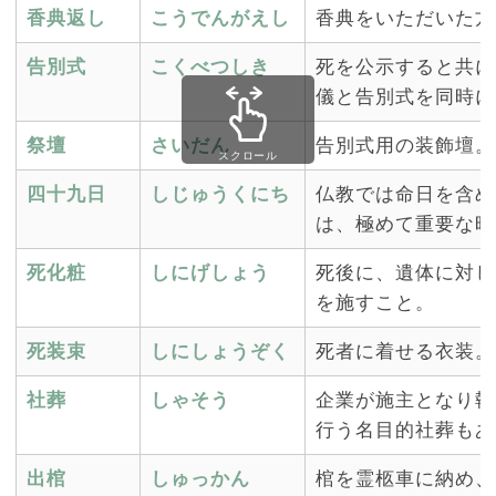
香典返し
こうでんがえし
香典をいただいた方
告別式
こくべつしき
死を公示すると共に
儀と告別式を同時に
祭壇
さいだん
告別式用の装飾壇。
スクロール
四十九日
しじゅうくにち
仏教では命日を含め
は、極めて重要な時
死化粧
しにげしょう
死後に、遺体に対し
を施すこと。
死装束
しにしょうぞく
死者に着せる衣装。
社葬
しゃそう
企業が施主となり執
行う名目的社葬もあ
出棺
しゅっかん
棺を霊柩車に納め、