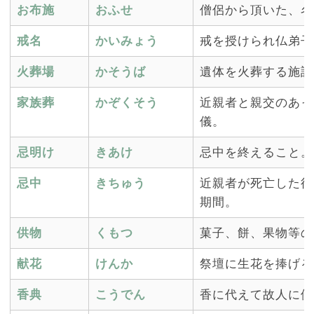
お布施
おふせ
僧侶から頂いた、名
戒名
かいみょう
戒を授けられ仏弟子
火葬場
かそうば
遺体を火葬する施設
家族葬
かぞくそう
近親者と親交のあっ
儀。
忌明け
きあけ
忌中を終えること。
忌中
きちゅう
近親者が死亡した後
期間。
供物
くもつ
菓子、餅、果物等の
献花
けんか
祭壇に生花を捧げる
香典
こうでん
香に代えて故人に供