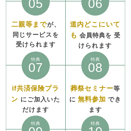
05
06
二親等まで
道内どこにいて
が、
同じサービスを
も
会員特典を
受
受けられます
けられます
特典
特典
07
08
if共済保険プラ
葬祭セミナー
等
ン
無料参加
にご加入いた
に
でき
だけます
ます
特典
特典