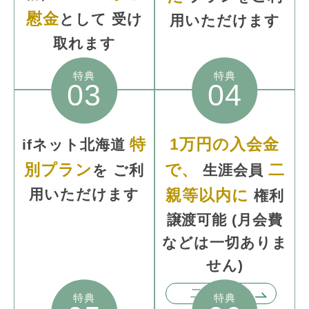
慰金
として
受け
用いただけます
取れます
特典
特典
03
04
特
1万円の入会金
ifネット北海道
別プラン
で、
二
を
ご利
生涯会員
用いただけます
親等以内に
権利
譲渡可能
(月会費
などは一切
ありま
せん)
二親等とは
特典
特典