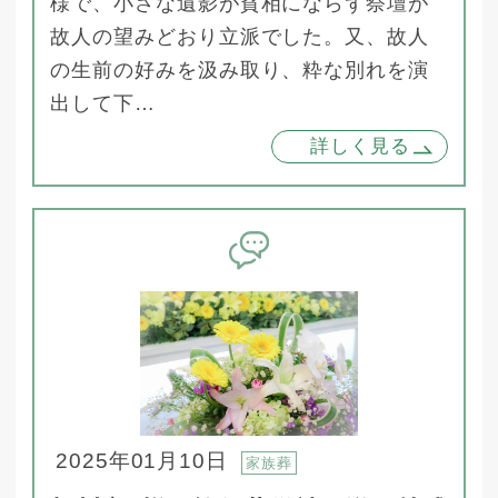
様で、小さな遺影が貧相にならず祭壇が
故人の望みどおり立派でした。又、故人
の生前の好みを汲み取り、粋な別れを演
出して下…
詳しく見る
2025年01月10日
家族葬