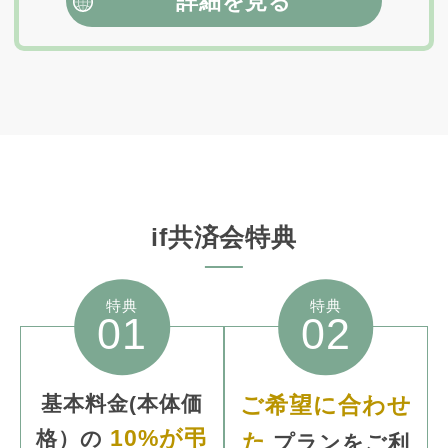
詳細を見る
if共済会特典
特典
特典
01
02
基本料金
(本体価
ご希望に合わせ
10%が弔
格）
の
た
プランをご利