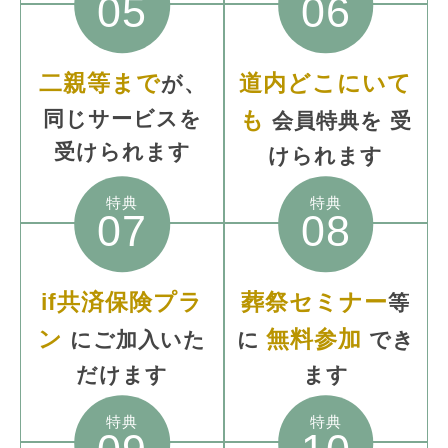
05
06
二親等まで
道内どこにいて
が、
同じサービスを
も
会員特典を
受
受けられます
けられます
特典
特典
07
08
if共済保険プラ
葬祭セミナー
等
ン
無料参加
にご加入いた
に
でき
だけます
ます
特典
特典