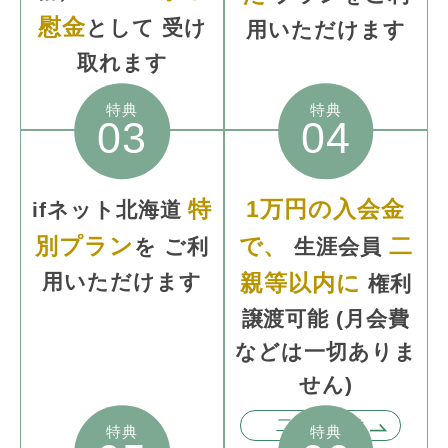
慰金
として
受け
用いただけます
取れます
特典
特典
03
04
特
1万円の入会金
ifネット北海道
別プラン
で、
二
を
ご利
生涯会員
用いただけます
親等以内に
権利
譲渡可能
(月会費
などは一切
ありま
せん)
二親等とは
特典
特典