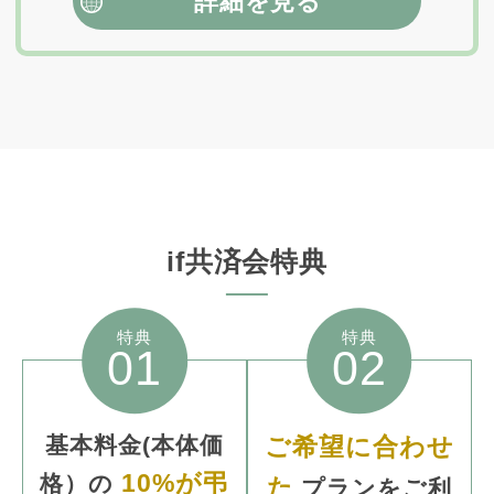
詳細を見る
if共済会特典
特典
特典
01
02
基本料金
(本体価
ご希望に合わせ
10%が弔
格）
の
た
プランをご利