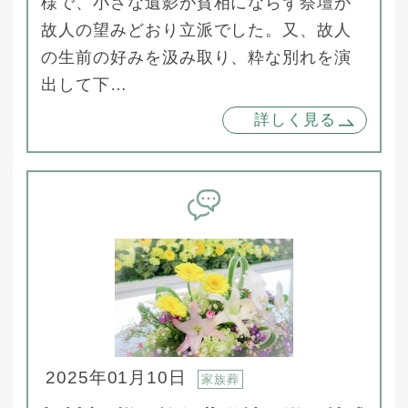
様で、小さな遺影が貧相にならず祭壇が
故人の望みどおり立派でした。又、故人
の生前の好みを汲み取り、粋な別れを演
出して下…
詳しく見る
2025年01月10日
家族葬