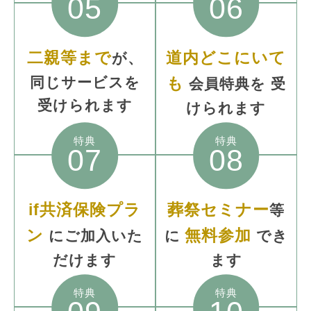
05
06
二親等まで
道内どこにいて
が、
同じサービスを
も
会員特典を
受
受けられます
けられます
特典
特典
07
08
if共済保険プラ
葬祭セミナー
等
ン
無料参加
にご加入いた
に
でき
だけます
ます
特典
特典