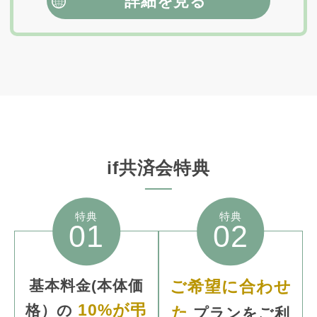
詳細を見る
if共済会特典
特典
特典
01
02
基本料金
(本体価
ご希望に合わせ
10%が弔
格）
の
た
プランをご利