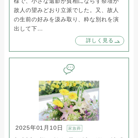
様で、小さな遺影が貧相にならず祭壇が
故人の望みどおり立派でした。又、故人
の生前の好みを汲み取り、粋な別れを演
出して下…
詳しく見る
2025年01月10日
家族葬