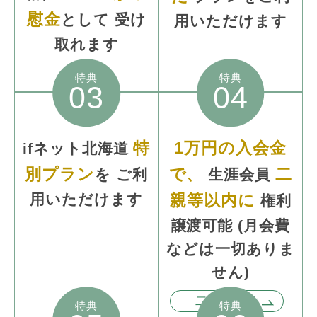
慰金
として
受け
用いただけます
取れます
特典
特典
03
04
特
1万円の入会金
ifネット北海道
別プラン
で、
二
を
ご利
生涯会員
用いただけます
親等以内に
権利
譲渡可能
(月会費
などは一切
ありま
せん)
二親等とは
特典
特典