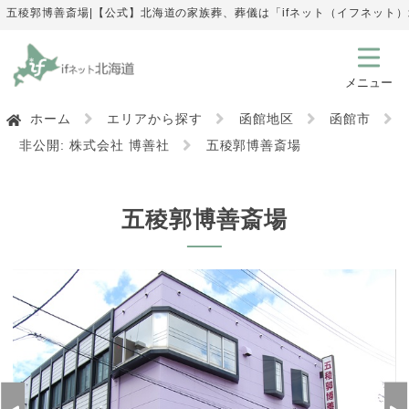
五稜郭博善斎場|【公式】北海道の家族葬、葬儀は「ifネット（イフネット
ホーム
エリアから探す
函館地区
函館市
非公開: 株式会社 博善社
五稜郭博善斎場
五稜郭博善斎場