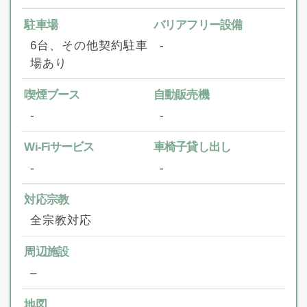
駐車場
バリアフリー設備
6台、その他契約駐車
‐
場あり
喫煙ブース
自動販売機
‐
‐
Wi-Fiサービス
車椅子貸し出し
‐
‐
対応宗教
全宗教対応
周辺施設
–
地図