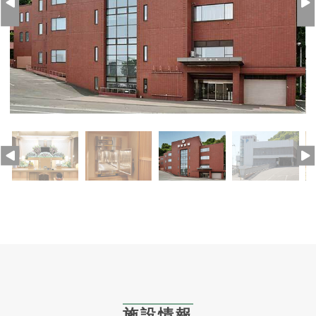
Previous
Ne
Previous
Ne
施設情報