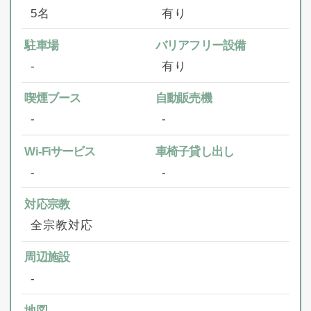
5名
有り
駐車場
バリアフリー設備
‐
有り
喫煙ブース
自動販売機
‐
‐
Wi-Fiサービス
車椅子貸し出し
‐
‐
対応宗教
全宗教対応
周辺施設
‐
地図